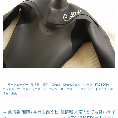
サーフムービー
、
波情報 湘南
、
Coltex
、
Coltex.ウェットスーツ
、
FACTORA.
、
ウ
エットスーツ
、
コルテックス
、
サーフィン
、
サーフボード
、
スチュアートスミス
、
波
情報 湘南
投
←
波情報 湘南 / 本日も西うね
波情報 湘南 / とても良いサイ