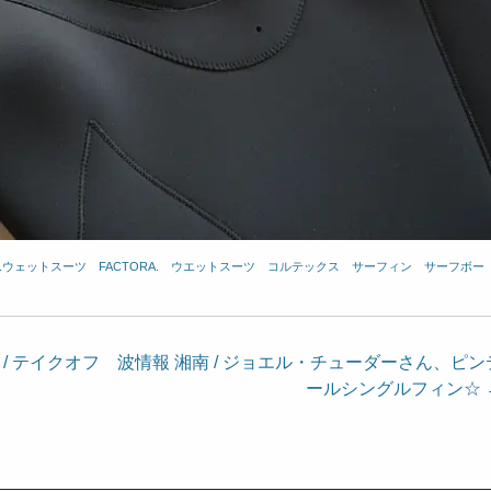
ex.ウェットスーツ
、
FACTORA.
、
ウエットスーツ
、
コルテックス
、
サーフィン
、
サーフボー
 / テイクオフ
波情報 湘南 / ジョエル・チューダーさん、ピン
ールシングルフィン☆