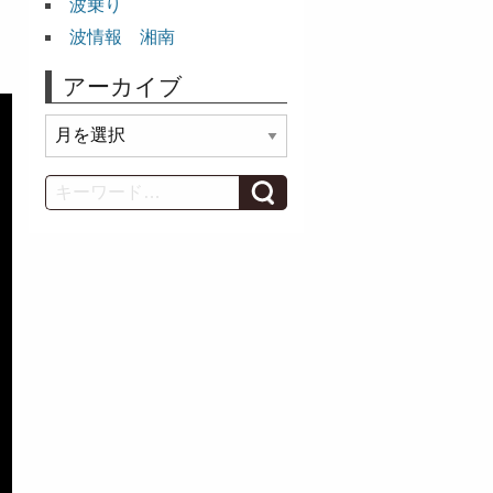
波乗り
波情報 湘南
アーカイブ
ア
ー
カ
Search
イ
ブ