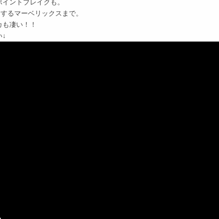
ポイントブレイクも。
ドするマーベリックスまで。
カも凄い！！
↓