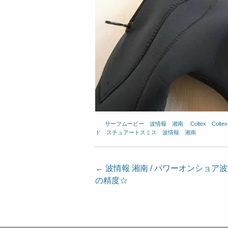
サーフムービー
、
波情報 湘南
、
Coltex
、
Colt
ド
、
スチュアートスミス
、
波情報 湘南
投
←
波情報 湘南 / パワーオンショア波
の精度☆
稿
ナ
ビ