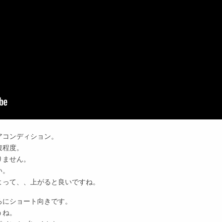
アコンディション。
腹程度。
りません。
い。
よって、、上がると良いですね。
ろにショート向きです。
うね。