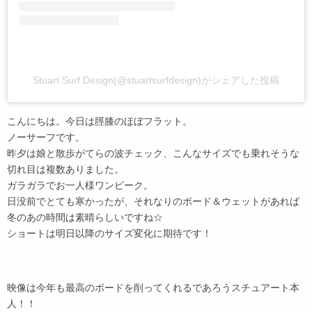
Stuart Surf Design(@stuartsurfdesign)がシェアした投稿
こんにちは。今日は脛膝のほぼフラット。
ノーサーフです。
昨夕は娘と散歩がてらの波チェック、こんなサイズでも乗れそうな
切れ目は複数ありました。
ガラガラでお一人様ワンピーク。
日没前でとても寒かったが、それなりのボード＆ウェットがあれば
冬のあの時間は素晴らしいですね☆
ショートは明日以降のサイズ変化に期待です！
映像は今年も最高のボードを削ってくれるであろうスチュアート本
人！！