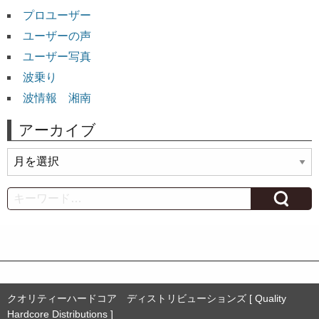
プロユーザー
ユーザーの声
ユーザー写真
波乗り
波情報 湘南
アーカイブ
ア
ー
カ
Search
イ
ブ
クオリティーハードコア ディストリビューションズ [ Quality
Hardcore Distributions ]