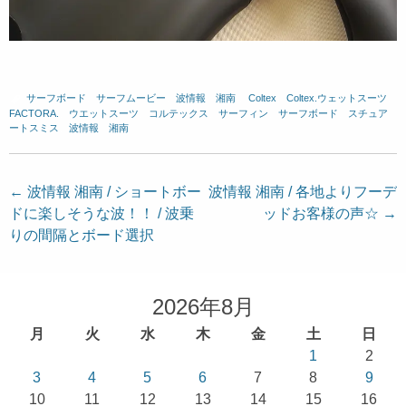
サーフボード
、
サーフムービー
、
波情報 湘南
、
Coltex
、
Coltex.ウェットスーツ
、
FACTORA.
、
ウエットスーツ
、
コルテックス
、
サーフィン
、
サーフボード
、
スチュア
ートスミス
、
波情報 湘南
投
←
波情報 湘南 / ショートボー
波情報 湘南 / 各地よりフーデ
ドに楽しそうな波！！ / 波乗
ッドお客様の声☆
→
稿
りの間隔とボード選択
ナ
ビ
ゲ
2026年8月
ー
月
火
水
木
金
土
日
シ
1
2
ョ
3
4
5
6
7
8
9
10
11
12
13
14
15
16
ン