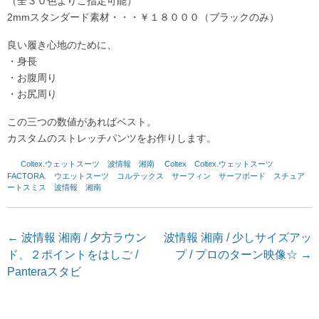
（全３０色よりご指定可能）
2mmスタンダード素材・・・￥１８０００（ブラックのみ）
良い履き心地のために、
・身長
・お腹周り
・お尻周り
この三つの数値があればベスト。
カスタムのストレッチパンツをお作りします。
Coltex.ウェットスーツ
、
波情報 湘南
、
Coltex
、
Coltex.ウェットスーツ
、
FACTORA.
、
ウエットスーツ
、
コルテックス
、
サーフィン
、
サーフボード
、
スチュア
ートスミス
、
波情報 湘南
投
←
波情報 湘南 / 夕方ラウン
波情報 湘南 / 少しサイズアッ
ド、２ポイントをはしご /
プ / プロのターン映像☆
→
稿
Panteraスタビ
ナ
ビ