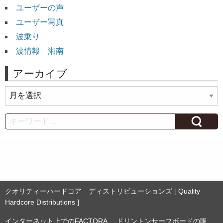
ユーザーの声
ユーザー写真
波乗り
波情報 湘南
アーカイブ
ア
ー
カ
Search
イ
ブ
クオリティーハードコア ディストリビューションズ [ Quality
Hardcore Distributions ]
インターネット上でのFACTORA.、ドリントンサーフボードの販