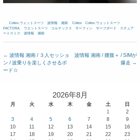
Coltex.ウェットスーツ
、
波情報 湘南
、
Coltex
、
Coltex.ウェットスーツ
、
FACTORA.
、
ウエットスーツ
、
コルテックス
、
サーフィン
、
サーフボード
、
スチュア
ートスミス
、
波情報 湘南
投
←
波情報 湘南 / ３人セッショ
波情報 湘南 / 腰腹＋ / SIMが
ン / 波乗りを楽しくさせるボ
爆走
→
稿
ード☆
ナ
ビ
ゲ
2026年8月
ー
月
火
水
木
金
土
日
シ
1
2
ョ
3
4
5
6
7
8
9
10
11
12
13
14
15
16
ン
17
18
19
20
21
22
23