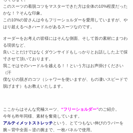
このスーツの着脱コツをマスターできた方は全体の10%程度だった
かな！？そんな印象。
この10%の皆さんは今もフリーショルダーを愛用していますが、や
はり超えるべきハードルがあるスーツなのです。
オーダーをお考えの皆様にはそんな側面、そして首の素材にまつわ
る現状など、
良いことだけではなくダウンサイドもしっかりとお話しした上で採
寸させて頂いております。
我こそはそのハードルを越える！！という方はお声掛けください
（汗
僕なりの脱ぎのコツ（シャワーを使いますが、もの凄いスピードで
脱げます）もお教えいたします。
ここからはそんな究極スーツ、
“フリーショルダー”
のご紹介。
今年も昨年同様、素材を奮発しています。
アルティメットストレッチ
という、とてつもない伸びのラバーを
腕～背中全面～逆の腕まで、一枚パネルで使用。