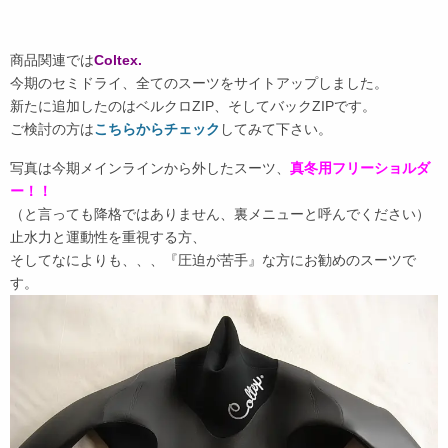
商品関連では
Coltex.
今期のセミドライ、全てのスーツをサイトアップしました。
新たに追加したのはベルクロZIP、そしてバックZIPです。
ご検討の方は
こちらからチェック
してみて下さい。
写真は今期メインラインから外したスーツ、
真冬用フリーショルダ
ー！！
（と言っても降格ではありません、裏メニューと呼んでください）
止水力と運動性を重視する方、
そしてなによりも、、、『圧迫が苦手』な方にお勧めのスーツで
す。