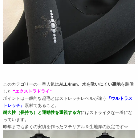
このカテゴリーの一番人気は
ALL4mm、水を吸いにくい裏地
を装備
した
“エクストラドライ”
ポイントは一般的な起毛とはストレッチレベルが違う
『ウルトラス
トレッチ』
素材であること。
耐久性（長持ち）と運動性を重視する方
にはストライクな一着にな
っています。
昨年までも多くの実績を作ったマテリアル＆生地厚の設定です☆