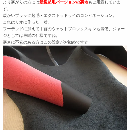
より寒がりの方には
最暖起毛バージョンの裏地
もご用意していま
す。
暖かいブラック起毛ｘエクストラドライのコンビネーション。
これはリオに作った一着。
フーデッドに加えて手首のウェットブロックスキンも装備、ジャー
ジとしては最暖の仕様ですね。
寒さに不安のある方はこの設定がお勧めです☆