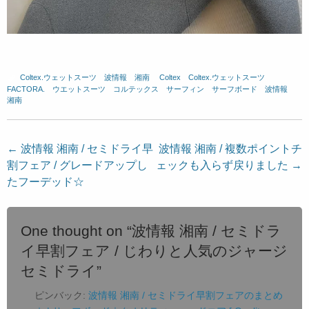
Coltex.ウェットスーツ
、
波情報 湘南
、
Coltex
、
Coltex.ウェットスーツ
、
FACTORA.
、
ウエットスーツ
、
コルテックス
、
サーフィン
、
サーフボード
、
波情報
湘南
投
←
波情報 湘南 / セミドライ早
波情報 湘南 / 複数ポイントチ
割フェア / グレードアップし
ェックも入らず戻りました
→
稿
たフーデッド☆
ナ
ビ
ゲ
One thought on “
波情報 湘南 / セミドラ
ー
イ早割フェア / じわりと人気のジャージ
シ
セミドライ
”
ョ
ピンバック:
波情報 湘南 / セミドライ早割フェアのまとめ