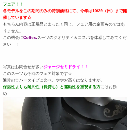
フェア！！
各モデルをこの期間のみの特別価格にて、今年は10/29（日）まで開
催しています☆
もちろん内容は正規品とまったく同じ、フェア用の企画ものではあ
りません。
この機会に
Coltex.
スーツのクオリティ＆コスパを体感してみてくだ
さい！！
写真はお問合せが多い
ジャージセミドライ！！
このスーツも今回のフェア対象です☆
通常のラバータイプに比べ、ややお高くはなりますが、
保温性よりも耐久性（長持ち）と運動性を重視する方
にはお勧
め！！