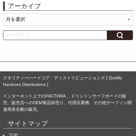
アーカイブ
ア
ー
カ
Search
イ
ブ
クオリティーハードコア ディストリビューションズ [ Quality
Hardcore Distributions ]
インターネット上でのFACTORA.、ドリントンサーフボードの販
売。販売店へのOEM製品卸売り、代理店業務。その他サーフィン関
連用具全般の販売。
サイトマップ
TOP