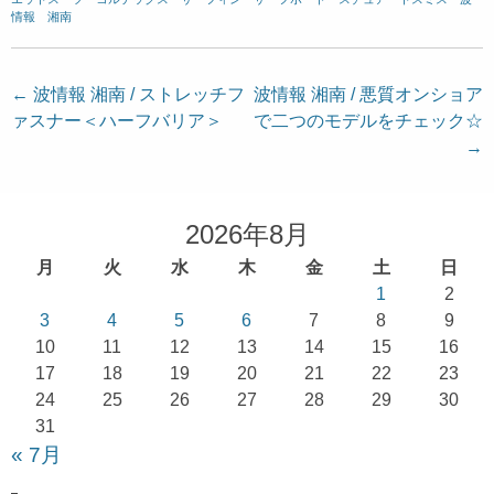
情報 湘南
投
←
波情報 湘南 / ストレッチフ
波情報 湘南 / 悪質オンショア
ァスナー＜ハーフバリア＞
で二つのモデルをチェック☆
稿
→
ナ
ビ
ゲ
2026年8月
ー
月
火
水
木
金
土
日
シ
1
2
ョ
3
4
5
6
7
8
9
10
11
12
13
14
15
16
ン
17
18
19
20
21
22
23
24
25
26
27
28
29
30
31
« 7月