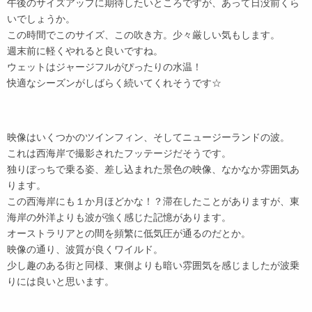
午後のサイズアップに期待したいところですが、あって日没前くら
いでしょうか。
この時間でこのサイズ、この吹き方。少々厳しい気もします。
週末前に軽くやれると良いですね。
ウェットはジャージフルがぴったりの水温！
快適なシーズンがしばらく続いてくれそうです☆
映像はいくつかのツインフィン、そしてニュージーランドの波。
これは西海岸で撮影されたフッテージだそうです。
独りぼっちで乗る姿、差し込まれた景色の映像、なかなか雰囲気あ
ります。
この西海岸にも１か月ほどかな！？滞在したことがありますが、東
海岸の外洋よりも波が強く感じた記憶があります。
オーストラリアとの間を頻繁に低気圧が通るのだとか。
映像の通り、波質が良くワイルド。
少し趣のある街と同様、東側よりも暗い雰囲気を感じましたが波乗
りには良いと思います。