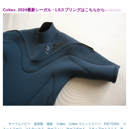
Coltex. 2024最新シーガル・LSスプリングはこちらから↓↓↓↓↓↓↓↓
サーフムービー
、
波情報 湘南
、
Coltex
、
Coltex.ウェットスーツ
、
FACTORA.
、
ウ
エットスーツ
、
コルテックス
、
サーフィン
、
サーフボード
、
スチュアートスミス
、
波