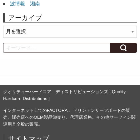
波情報 湘南
アーカイブ
ア
ー
カ
Search
イ
ブ
クオリティーハードコア ディストリビューションズ [ Quality
Hardcore Distributions ]
インターネット上でのFACTORA.、ドリントンサーフボードの販
売。販売店へのOEM製品卸売り、代理店業務。その他サーフィン関
連用具全般の販売。
サイトマップ