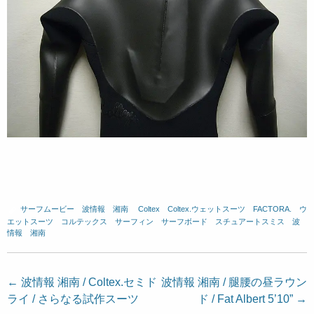
サーフムービー
、
波情報 湘南
、
Coltex
、
Coltex.ウェットスーツ
、
FACTORA.
、
ウ
エットスーツ
、
コルテックス
、
サーフィン
、
サーフボード
、
スチュアートスミス
、
波
情報 湘南
投
←
波情報 湘南 / Coltex.セミド
波情報 湘南 / 腿腰の昼ラウン
ライ / さらなる試作スーツ
ド / Fat Albert 5’10”
→
稿