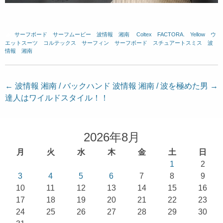
サーフボード
、
サーフムービー
、
波情報 湘南
、
Coltex
、
FACTORA.
、
Yellow
、
ウ
エットスーツ
、
コルテックス
、
サーフィン
、
サーフボード
、
スチュアートスミス
、
波
情報 湘南
投
←
波情報 湘南 / バックハンド
波情報 湘南 / 波を極めた男
→
達人はワイルドスタイル！！
稿
ナ
ビ
2026年8月
ゲ
月
火
水
木
金
土
日
ー
1
2
シ
3
4
5
6
7
8
9
ョ
10
11
12
13
14
15
16
17
18
19
20
21
22
23
ン
24
25
26
27
28
29
30