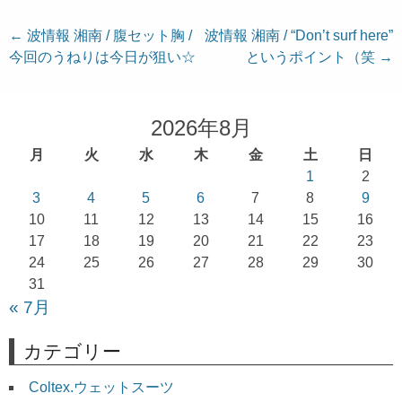
投
←
波情報 湘南 / 腹セット胸 /
波情報 湘南 / “Don’t surf here”
今回のうねりは今日が狙い☆
というポイント（笑
→
稿
ナ
ビ
2026年8月
ゲ
月
火
水
木
金
土
日
ー
1
2
シ
3
4
5
6
7
8
9
ョ
10
11
12
13
14
15
16
17
18
19
20
21
22
23
ン
24
25
26
27
28
29
30
31
« 7月
カテゴリー
Coltex.ウェットスーツ