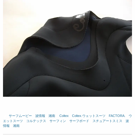
サーフムービー
、
波情報 湘南
、
Coltex
、
Coltex.ウェットスーツ
、
FACTORA.
、
ウ
エットスーツ
、
コルテックス
、
サーフィン
、
サーフボード
、
スチュアートスミス
、
波
情報 湘南