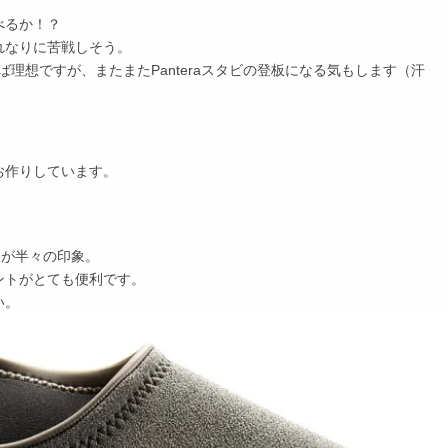
べるか！？
れなりに苦戦しそう。
ば理想ですが、またまたPanteraスタビの登板になる気もします（汗
お作りしています。
。
P）が半々の印象。
ントがとても便利です。
い。