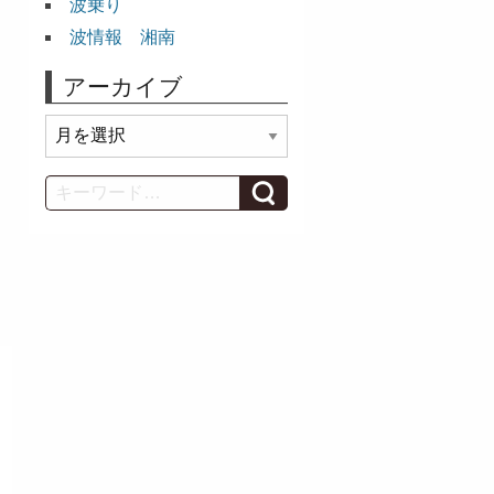
波乗り
波情報 湘南
アーカイブ
ア
ー
カ
Search
イ
ブ