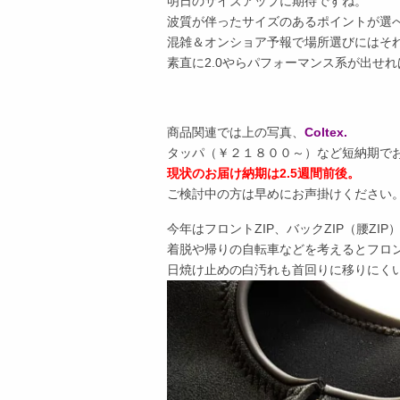
明日のサイズアップに期待ですね。
波質が伴ったサイズのあるポイントが選
混雑＆オンショア予報で場所選びにはそ
素直に2.0やらパフォーマンス系が出せれ
商品関連では上の写真、
Coltex.
タッパ（￥２１８００～）など短納期で
現状のお届け納期は2.5週間前後。
ご検討中の方は早めにお声掛けください
今年はフロントZIP、バックZIP（腰ZI
着脱や帰りの自転車などを考えるとフロ
日焼け止めの白汚れも首回りに移りにく