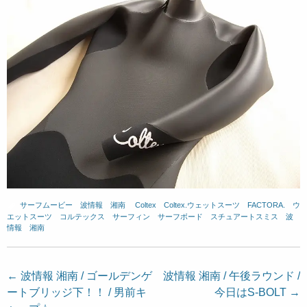
サーフムービー
、
波情報 湘南
、
Coltex
、
Coltex.ウェットスーツ
、
FACTORA.
、
ウ
エットスーツ
、
コルテックス
、
サーフィン
、
サーフボード
、
スチュアートスミス
、
波
情報 湘南
投
←
波情報 湘南 / ゴールデンゲ
波情報 湘南 / 午後ラウンド /
ートブリッジ下！！ / 男前キ
今日はS-BOLT
→
稿