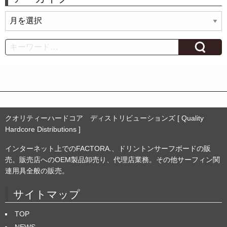
ア
ー
カ
Search
イ
ブ
クオリティーハードコア ディストリビューションズ [ Quality
Hardcore Distributions ]
インターネット上でのFACTORA.、ドリントンサーフボードの販
売。販売店へのOEM製品卸売り、代理店業務。その他サーフィン関
連用具全般の販売。
サイトマップ
TOP