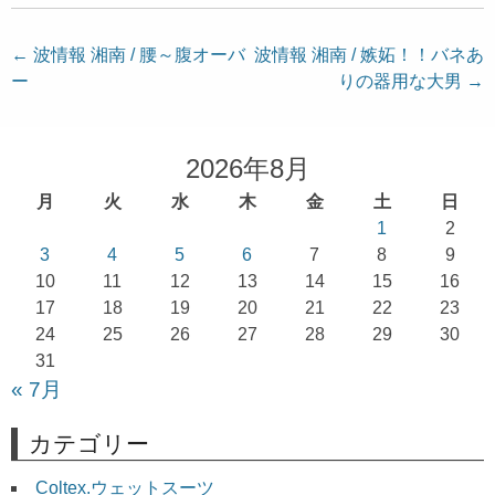
投
←
波情報 湘南 / 腰～腹オーバ
波情報 湘南 / 嫉妬！！バネあ
ー
りの器用な大男
→
稿
ナ
ビ
2026年8月
ゲ
月
火
水
木
金
土
日
ー
1
2
シ
3
4
5
6
7
8
9
ョ
10
11
12
13
14
15
16
17
18
19
20
21
22
23
ン
24
25
26
27
28
29
30
31
« 7月
カテゴリー
Coltex.ウェットスーツ