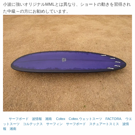
小波に強いオリジナルMMLとは異なり、ショートの動きを習得され
た中級～の方にお勧めしています。
サーフボード
、
波情報 湘南
、
Coltex
、
Coltex.ウェットスーツ
、
FACTORA.
、
ウエ
ットスーツ
、
コルテックス
、
サーフィン
、
サーフボード
、
スチュアートスミス
、
波情
報 湘南