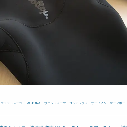
ex.ウェットスーツ
、
FACTORA.
、
ウエットスーツ
、
コルテックス
、
サーフィン
、
サーフボー