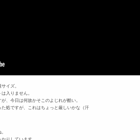
腿サイズ。
トは入りません。
すが、今日は何故かそこのよじれが酷い。
った処ですが、これはちょっと厳しいかな（汗
ね。
っかりしています。