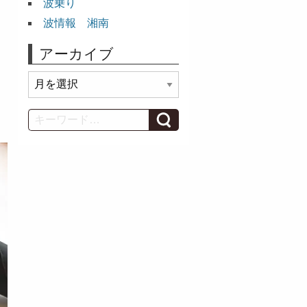
波乗り
波情報 湘南
アーカイブ
ア
ー
カ
Search
イ
ブ