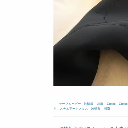
サーフムービー
、
波情報 湘南
、
Coltex
、
Colt
ド
、
スチュアートスミス
、
波情報 湘南