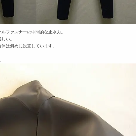
マルファスナーの中間的な止水力。
美しい。
自体は斜めに設置しています。
。