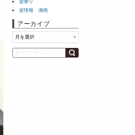
波乗り
波情報 湘南
アーカイブ
ア
ー
カ
Search
イ
ブ