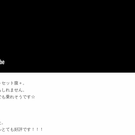
～セット腹＋。
もしれません。
でも乗れそうです☆
た。
ルとても好評です！！！