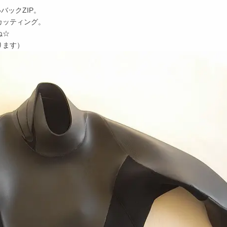
バックZIP。
カッティング。
ね☆
ります）