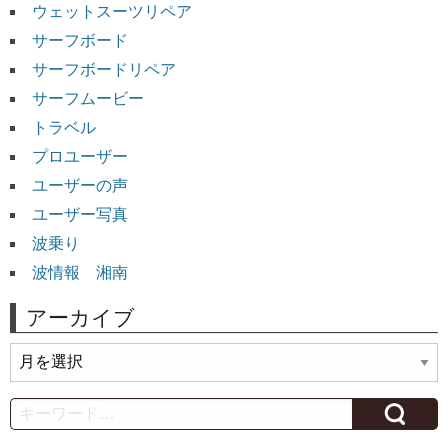
ウェットスーツリペア
サーフボード
サーフボードリペア
サーフムービー
トラベル
プロユーザー
ユーザーの声
ユーザー写真
波乗り
波情報 湘南
アーカイブ
ア
ー
カ
Search
イ