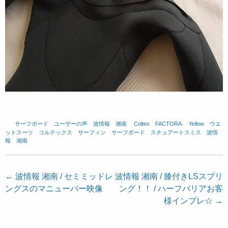
サーフボード
、
ユーザーの声
、
波情報 湘南
、
Coltex
、
FACTORA.
、
Yellow
、
ウエ
ットスーツ
、
コルテックス
、
サーフィン
、
サーフボード
、
スチュアートスミス
、
波情
報 湘南
投
←
波情報 湘南 / セミミッドレ
波情報 湘南 / 膝付きLSスプリ
ングスのマニューバー映像
ング！！ / ハーフバリアお客
稿
様インプレ☆
→
ナ
ビ