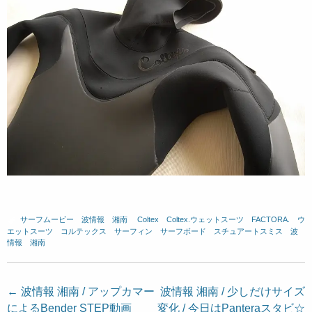
サーフムービー
、
波情報 湘南
、
Coltex
、
Coltex.ウェットスーツ
、
FACTORA.
、
ウ
エットスーツ
、
コルテックス
、
サーフィン
、
サーフボード
、
スチュアートスミス
、
波
情報 湘南
投
←
波情報 湘南 / アップカマー
波情報 湘南 / 少しだけサイズ
によるBender STEP動画
変化 / 今日はPanteraスタビ☆