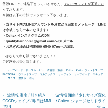
普段LINEでご連絡下さっている皆さん、
そのアカウントが不通にな
っております。
今後は以下の方法でメッセージ下さいませ。
・当サイト内のLINEアカウントをお友だち追加＆メッセージ（LINE
は今後こちら一本になります）
・Coltex.インスタグラムのDM
・qualityhardcore1@gmail.comへのEメール
・お急ぎの場合は携帯090-6540-97ooへの通話
いきなりで申し訳ございません！！
ご迷惑をお掛け致します。
サーフボード
、
サーフムービー
、
波情報 湘南
、
Coltex
、
Coltex.ウェットスーツ
、
FACTORA.
、
ウエットスーツ
、
コルテックス
、
サーフィン
、
サーフボード
、
スチュア
ートスミス
、
波情報 湘南
投
←
波情報 湘南 / 引き続き
波情報 湘南 / 少しサイズ変化
GOODウェイブ / 昨日はMML
/ Coltex. ジャージセミドライ
稿
で2R
☆
→