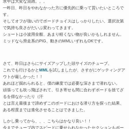
水中は大変な混雑。。。
一昨日、昨日をやれなかった方に優先的に乗って貰いたいところで
す。
そしてオフが強いのでボードチョイスはしっかりしたい。選択次第
で気持ち良さがだいぶ変わってきます。
ショートは小波用全般、あまり軽くない物が良いかもしれません。
ミッドなら滑走系のPIG、動きのMMLいずれもOKです。
さて、昨日はさらにサイズアップした頭サイズのチューブ。
これでも行けるかと
MML
を試しましたが、さすがにゲッティングア
ウトが厳しかった！！
あれほど掘れられると、僕の練度では必要な深さまで潜れない。
頑張っても吹っ飛ばされて、引き寄せも間に合わずボードを捨てざ
るを得なかったり（汗
とは言え最後まで諦めずこのボードにおける潜り方を探った結果、
ある程度までは進化させることはできました。
しかし乗ってから、、、こちらはかなり良い！！
今までチューブ内でスピードに乗せられなかったセクションもボー