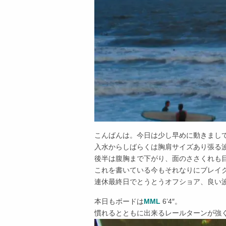
こんばんは。今日は少し早めに動きまし
入水からしばらくは胸肩サイズあり張る
後半は腹胸まで下がり、面のささくれも
これを書いている今もそれなりにブレイ
連休最終日でとうとうオフショア、良い
本日もボードは
MML
6’4″。
慣れるとともに出来るレールターンが強