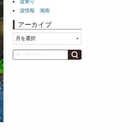
波乗り
波情報 湘南
アーカイブ
ア
ー
カ
Search
イ
ブ