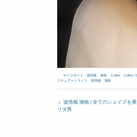
サーフボード
、
波情報 湘南
、
Coltex
、
Colte
スチュアートスミス
、
波情報 湘南
投
←
波情報 湘南 / 全てのシェイプを
リダ男
稿
ナ
ビ