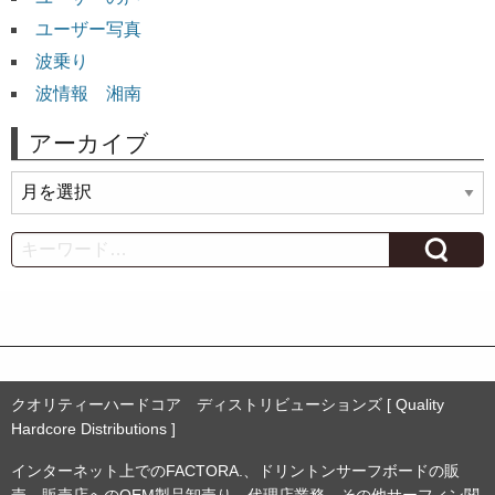
ユーザー写真
波乗り
波情報 湘南
アーカイブ
ア
ー
カ
Search
イ
ブ
クオリティーハードコア ディストリビューションズ [ Quality
Hardcore Distributions ]
インターネット上でのFACTORA.、ドリントンサーフボードの販