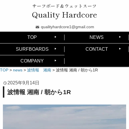
サーフボード＆ウェットスーツ
Quality Hardcore
qualityhardcore1@gmail.com
TOP
NEWS
SURFBOARDS
CONTACT
COMPANY
TOP
>
news
>
波情報 湘南
>
波情報 湘南 / 朝から1R
2025年9月14日
波情報 湘南 / 朝から1R