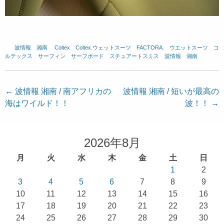
波情報 湘南
、
Coltex
、
Coltex.ウェットスーツ
、
FACTORA.
、
ウエットスーツ
、
コ
ルテックス
、
サーフィン
、
サーフボード
、
スチュアートスミス
、
波情報 湘南
投
←
波情報 湘南 / 南アフリカの
波情報 湘南 / 短いが最高の
海はワイルド！！
波！！
→
稿
ナ
ビ
2026年8月
ゲ
月
火
水
木
金
土
日
ー
1
2
シ
3
4
5
6
7
8
9
ョ
10
11
12
13
14
15
16
17
18
19
20
21
22
23
ン
24
25
26
27
28
29
30