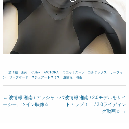
波情報 湘南
、
Coltex
、
FACTORA.
、
ウエットスーツ
、
コルテックス
、
サーフィ
ン
、
サーフボード
、
スチュアートスミス
、
波情報 湘南
投
←
波情報 湘南 / アッシャ・パ
波情報 湘南 / 2.0モデルをサイ
ーシー、ツイン映像☆
トアップ！！ / 2.0ライディン
稿
グ動画☆
→
ナ
ビ