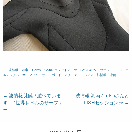
波情報 湘南
、
Coltex
、
Coltex.ウェットスーツ
、
FACTORA.
、
ウエットスーツ
、
コ
ルテックス
、
サーフィン
、
サーフボード
、
スチュアートスミス
、
波情報 湘南
投
←
波情報 湘南 / 遊べていま
波情報 湘南 / Tetsuさんと
す！ / 世界レベルのサーファ
FISHセッション☆
→
稿
ー
ナ
ビ
ゲ