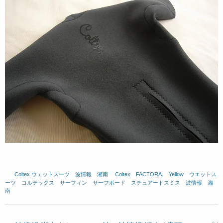
Coltex.ウェットスーツ
、
波情報 湘南
、
Coltex
、
FACTORA.
、
Yellow
、
ウエットス
ーツ
、
コルテックス
、
サーフィン
、
サーフボード
、
スチュアートスミス
、
波情報 湘
南