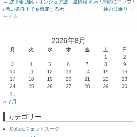
投
←
波情報 湘南 / オンショア波
波情報 湘南 / 肩頭にアップ /
/ 悪い条件下でも機能するボ
神の波乗り
→
稿
ード☆
ナ
ビ
ゲ
2026年8月
ー
月
火
水
木
金
土
日
シ
1
2
ョ
3
4
5
6
7
8
9
10
11
12
13
14
15
16
ン
17
18
19
20
21
22
23
24
25
26
27
28
29
30
31
« 7月
カテゴリー
Coltex.ウェットスーツ