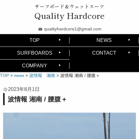
サーフボード＆ウェットスーツ
Quality Hardcore
qualityhardcore1@gmail.com
TOP
NEWS
SURFBOARDS
CONTACT
COMPANY
TOP
>
news
>
波情報 湘南
>
波情報 湘南 / 腰腹＋
2023年8月1日
波情報 湘南 / 腰腹＋