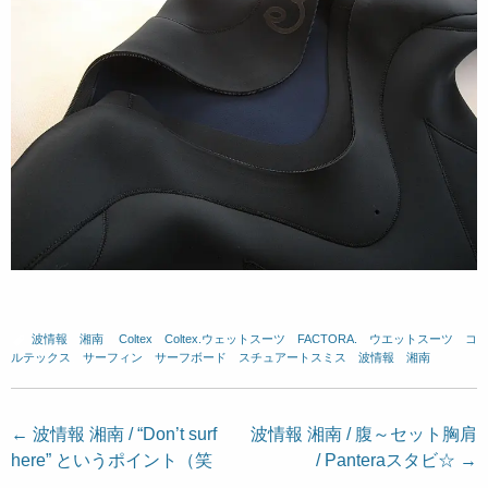
波情報 湘南
、
Coltex
、
Coltex.ウェットスーツ
、
FACTORA.
、
ウエットスーツ
、
コ
ルテックス
、
サーフィン
、
サーフボード
、
スチュアートスミス
、
波情報 湘南
投
←
波情報 湘南 / “Don’t surf
波情報 湘南 / 腹～セット胸肩
here” というポイント（笑
/ Panteraスタビ☆
→
稿