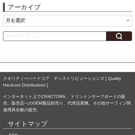
アーカイブ
ア
ー
カ
Search
イ
ブ
クオリティーハードコア ディストリビューションズ [ Quality
Hardcore Distributions ]
インターネット上でのFACTORA.、ドリントンサーフボードの販
売。販売店へのOEM製品卸売り、代理店業務。その他サーフィン関
連用具全般の販売。
サイトマップ