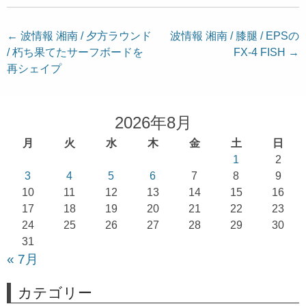
投
←
波情報 湘南 / 夕方ラウンド
波情報 湘南 / 膝腿 / EPSの
/ 朽ち果てたサーフボードを
FX-4 FISH
→
稿
再シェイプ
ナ
ビ
ゲ
2026年8月
ー
月
火
水
木
金
土
日
シ
1
2
ョ
3
4
5
6
7
8
9
10
11
12
13
14
15
16
ン
17
18
19
20
21
22
23
24
25
26
27
28
29
30
31
« 7月
カテゴリー