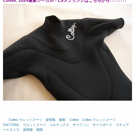
Coltex. 2024最新シーガル・LSスプリングはこちらから↓↓↓↓↓↓↓↓
Coltex.ウェットスーツ
、
波情報 湘南
、
Coltex
、
Coltex.ウェットスーツ
、
FACTORA.
、
ウエットスーツ
、
コルテックス
、
サーフィン
、
サーフボード
、
スチュア
ートスミス
、
波情報 湘南