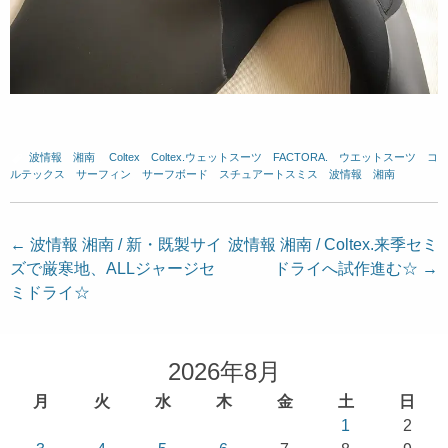
波情報 湘南
、
Coltex
、
Coltex.ウェットスーツ
、
FACTORA.
、
ウエットスーツ
、
コ
ルテックス
、
サーフィン
、
サーフボード
、
スチュアートスミス
、
波情報 湘南
投
←
波情報 湘南 / 新・既製サイ
波情報 湘南 / Coltex.来季セミ
ズで厳寒地、ALLジャージセ
ドライへ試作進む☆
→
稿
ミドライ☆
ナ
ビ
ゲ
2026年8月
ー
月
火
水
木
金
土
日
シ
1
2