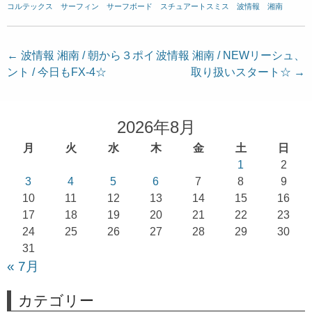
コルテックス
、
サーフィン
、
サーフボード
、
スチュアートスミス
、
波情報 湘南
投
←
波情報 湘南 / 朝から３ポイ
波情報 湘南 / NEWリーシュ、
ント / 今日もFX-4☆
取り扱いスタート☆
→
稿
ナ
ビ
2026年8月
ゲ
月
火
水
木
金
土
日
ー
1
2
シ
3
4
5
6
7
8
9
ョ
10
11
12
13
14
15
16
17
18
19
20
21
22
23
ン
24
25
26
27
28
29
30
31
« 7月
カテゴリー