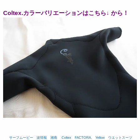
Coltex.カラーバリエーションはこちら↓ から！
サーフムービー
、
波情報 湘南
、
Coltex
、
FACTORA.
、
Yellow
、
ウエットスーツ
、