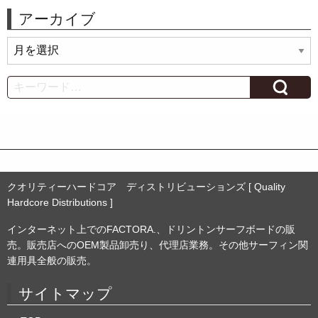
アーカイブ
ア
ー
カ
Search
イ
ブ
クオリティーハードコア ディストリビューションズ [ Quality
Hardcore Distributions ]
インターネット上でのFACTORA.、ドリントンサーフボードの販
売。販売店へのOEM製品卸売り、代理店業務。その他サーフィン関
連用具全般の販売。
サイトマップ