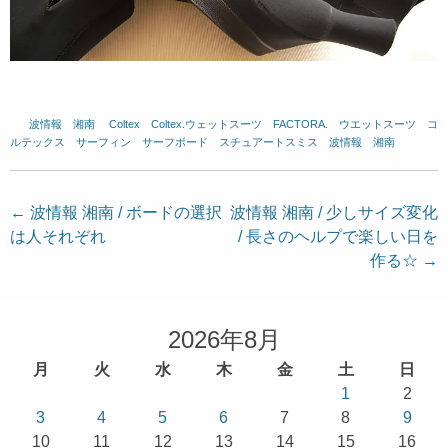
波情報 湘南
、
Coltex
、
Coltex.ウェットスーツ
、
FACTORA.
、
ウエットスーツ
、
コ
ルテックス
、
サーフィン
、
サーフボード
、
スチュアートスミス
、
波情報 湘南
投
←
波情報 湘南 / ボードの選択
波情報 湘南 / 少しサイズ変化
は人それぞれ
/ 長さのヘルプで楽しい日を
稿
作る☆
→
ナ
ビ
ゲ
2026年8月
ー
月
火
水
木
金
土
日
シ
1
2
ョ
3
4
5
6
7
8
9
10
11
12
13
14
15
16
ン