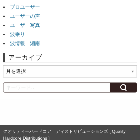
プロユーザー
ユーザーの声
ユーザー写真
波乗り
波情報 湘南
アーカイブ
ア
ー
カ
Search
イ
ブ
クオリティーハードコア ディストリビューションズ [ Quality
Hardcore Distributions ]