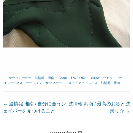
サーフムービー
、
波情報 湘南
、
Coltex
、
FACTORA.
、
Yellow
、
ウエットスーツ
、
コルテックス
、
サーフィン
、
サーフボード
、
スチュアートスミス
、
波情報 湘南
投
←
波情報 湘南 / 自分に合うシ
波情報 湘南 / 最高のお歌と波
ェイパーを見つけること
乗り☆
→
稿
ナ
ビ