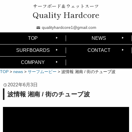
サーフボード＆ウェットスーツ
Quality Hardcore
qualityhardcore1@gmail.com
TOP
NEWS
SURFBOARDS
CONTACT
COMPANY
TOP
>
news
>
サーフムービー
>
波情報 湘南 / 街のチューブ波
2022年6月3日
波情報 湘南 / 街のチューブ波