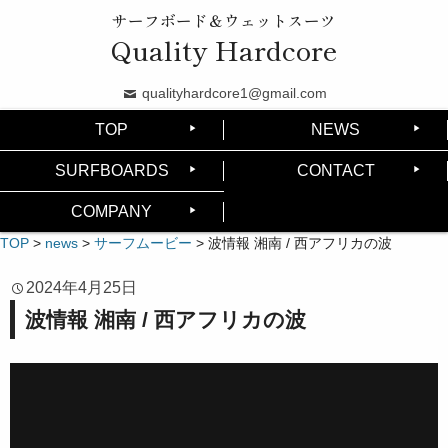
サーフボード＆ウェットスーツ
Quality Hardcore
qualityhardcore1@gmail.com
TOP
NEWS
SURFBOARDS
CONTACT
COMPANY
TOP
>
news
>
サーフムービー
>
波情報 湘南 / 西アフリカの波
2024年4月25日
波情報 湘南 / 西アフリカの波