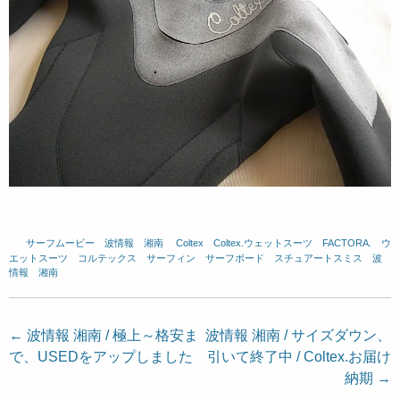
サーフムービー
、
波情報 湘南
、
Coltex
、
Coltex.ウェットスーツ
、
FACTORA.
、
ウ
エットスーツ
、
コルテックス
、
サーフィン
、
サーフボード
、
スチュアートスミス
、
波
情報 湘南
投
←
波情報 湘南 / 極上～格安ま
波情報 湘南 / サイズダウン、
で、USEDをアップしました
引いて終了中 / Coltex.お届け
稿
納期
→
ナ