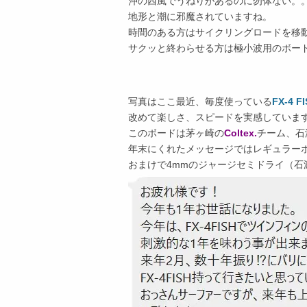
沖の西風でうねりがあるのに勿体ない。
地形と潮に邪魔されていますね。
時間のある方はサイクリングロードを移
サクッと終わらせる方は極小波用のボー
写真はここ最近、毎度使っている
FX-4 F
改めて楽しさ、スピードを実感していま
このボードは茅ヶ崎の
Coltex.
チーム、石
年末にくれたメッセージではレギュラー
おまけで4mmのジャージセミドライ（