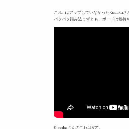
これ↓ はアップしていなかったKusakaさ
バタバタ踏み込まずとも、ボードは気持
Kusakaさんのこれは5’2″。