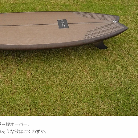
腿～腹オーバー。
れそうな波はごくわずか。