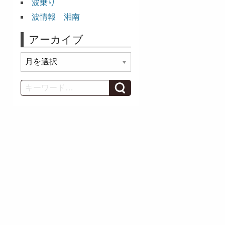
波乗り
波情報 湘南
アーカイブ
ア
ー
カ
Search
イ
ブ