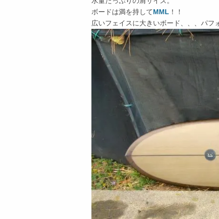
水量たっぷりの肩サイズ。
ボードは満を持して
MML
！！
広いフェイスに大きいボード、、、パフ