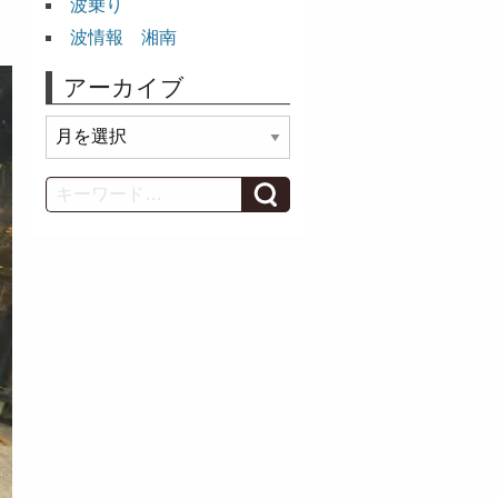
波乗り
波情報 湘南
アーカイブ
ア
ー
カ
Search
イ
ブ