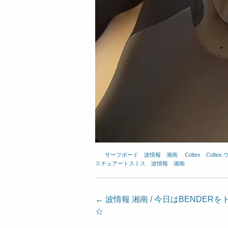
サーフボード
、
波情報 湘南
、
Coltex
、
Colte
スチュアートスミス
、
波情報 湘南
投
←
波情報 湘南 / 今日はBENDER
☆
稿