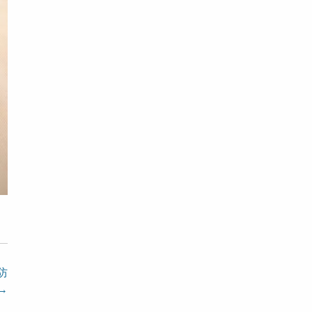
、
防
→