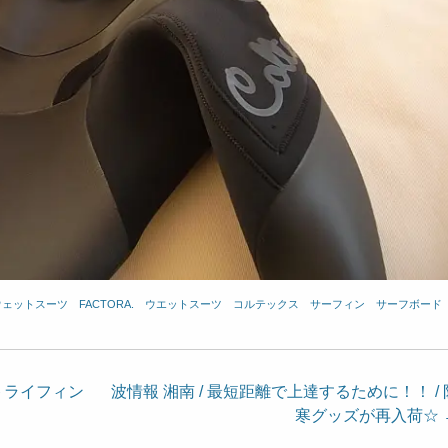
x.ウェットスーツ
、
FACTORA.
、
ウエットスーツ
、
コルテックス
、
サーフィン
、
サーフボード
をトライフィン
波情報 湘南 / 最短距離で上達するために！！ / 
寒グッズが再入荷☆