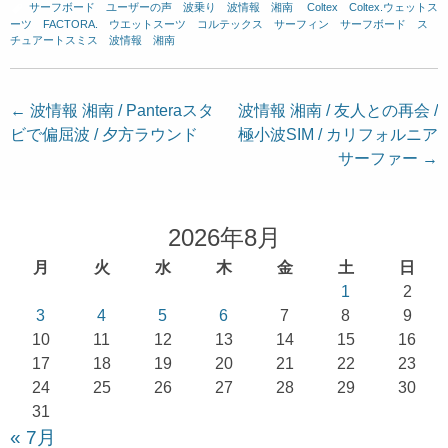
サーフボード
、
ユーザーの声
、
波乗り
、
波情報 湘南
、
Coltex
、
Coltex.ウェットス
ーツ
、
FACTORA.
、
ウエットスーツ
、
コルテックス
、
サーフィン
、
サーフボード
、
ス
チュアートスミス
、
波情報 湘南
投
←
波情報 湘南 / Panteraスタ
波情報 湘南 / 友人との再会 /
ビで偏屈波 / 夕方ラウンド
極小波SIM / カリフォルニア
稿
サーファー
→
ナ
ビ
ゲ
2026年8月
ー
月
火
水
木
金
土
日
シ
1
2
ョ
3
4
5
6
7
8
9
10
11
12
13
14
15
16
ン
17
18
19
20
21
22
23
24
25
26
27
28
29
30
31
« 7月