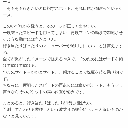
ース
・そもそも行きたいと目指すスポット、それ自体が間違っているケ
ース。
このいずれかを疑うと、次の一歩が正しく出やすい。
一度乗ったスピードを切ってしまい、再度フィンの動きで加速させ
るような動作には向きません。
行き当たりばったりのマニューバーが通用しにくい、とは言えます
ね。
全てが繋がったイメージで捉えるべきで、そのためにはボードを傾
けて傾けて傾ける。
つま先サイド⇔かかとサイド、、傾けることで速度を得る乗り物で
す。
ちなみに一度切ったスピードの再点火には良いポケット、もう少し
言うならそのポケットの高い位置が必要です。
まとめると、行き当たりばったりが特に相性悪い。
予測して合わせる遊び、という波乗りの核心にちょっと近いものか
な？と見ています。