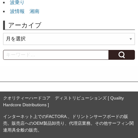
波乗り
波情報 湘南
アーカイブ
ア
ー
カ
Search
イ
ブ
クオリティーハードコア ディストリビューションズ [ Quality
Hardcore Distributions ]
インターネット上でのFACTORA.、ドリントンサーフボードの販
売。販売店へのOEM製品卸売り、代理店業務。その他サーフィン関
連用具全般の販売。