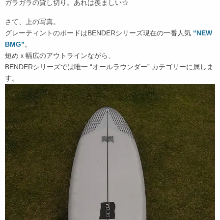
ガラガラの貸し切り。あれは羨ましい☆
さて、上の写真。
グレーティントのボードはBENDERシリーズ現在の一番人気
“NEW
BMG”
。
短めｘ幅広のアウトラインながら、
BENDERシリーズでは唯一 “オールラウンダー” カテゴリーに属しま
す。