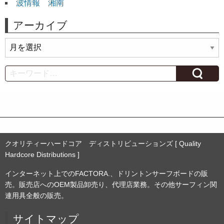
波情報 湘南
アーカイブ
ア
ー
カ
Search
イ
ブ
クオリティーハードコア ディストリビューションズ [ Quality
Hardcore Distributions ]
インターネット上でのFACTORA.、ドリントンサーフボードの販
売。販売店へのOEM製品卸売り、代理店業務。その他サーフィン関
連用具全般の販売。
サイトマップ