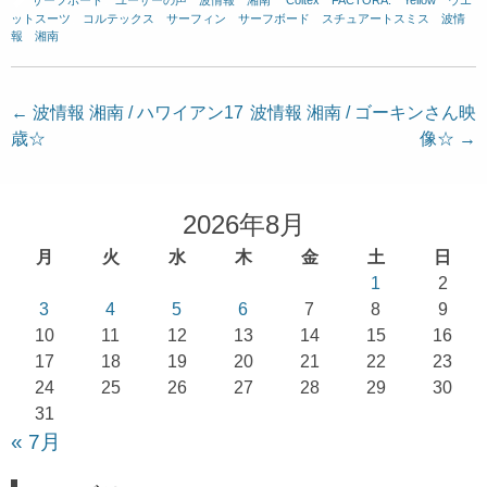
ットスーツ
、
コルテックス
、
サーフィン
、
サーフボード
、
スチュアートスミス
、
波情
報 湘南
投
←
波情報 湘南 / ハワイアン17
波情報 湘南 / ゴーキンさん映
歳☆
像☆
→
稿
ナ
ビ
2026年8月
ゲ
月
火
水
木
金
土
日
ー
1
2
シ
3
4
5
6
7
8
9
ョ
10
11
12
13
14
15
16
17
18
19
20
21
22
23
ン
24
25
26
27
28
29
30
31
« 7月