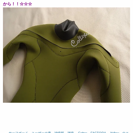
から！！☆☆☆
サーフボード
、
ユーザーの声
、
波情報 湘南
、
Coltex
、
FACTORA.
、
Yellow
、
ウエ