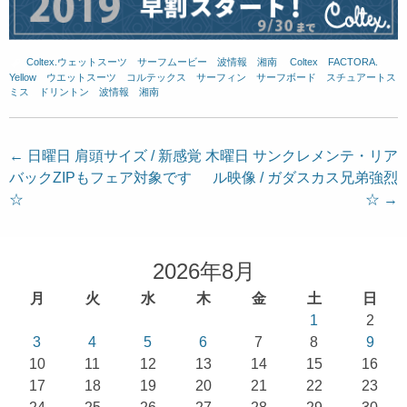
Coltex.ウェットスーツ
、
サーフムービー
、
波情報 湘南
、
Coltex
、
FACTORA.
、
Yellow
、
ウエットスーツ
、
コルテックス
、
サーフィン
、
サーフボード
、
スチュアートス
ミス
、
ドリントン
、
波情報 湘南
投
←
日曜日 肩頭サイズ / 新感覚
木曜日 サンクレメンテ・リア
バックZIPもフェア対象です
ル映像 / ガダスカス兄弟強烈
稿
☆
☆
→
ナ
ビ
ゲ
2026年8月
ー
月
火
水
木
金
土
日
シ
1
2
ョ
3
4
5
6
7
8
9
10
11
12
13
14
15
16
ン
17
18
19
20
21
22
23