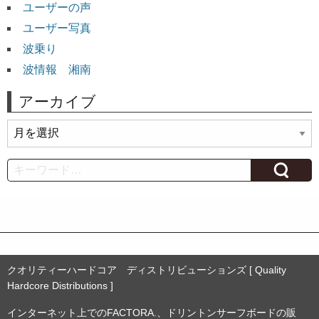
ユーザーの声
ユーザー写真
波乗り
波情報 湘南
アーカイブ
ア
ー
カ
Search
イ
ブ
クオリティーハードコア ディストリビューションズ [ Quality
Hardcore Distributions ]
インターネット上でのFACTORA.、ドリントンサーフボードの販