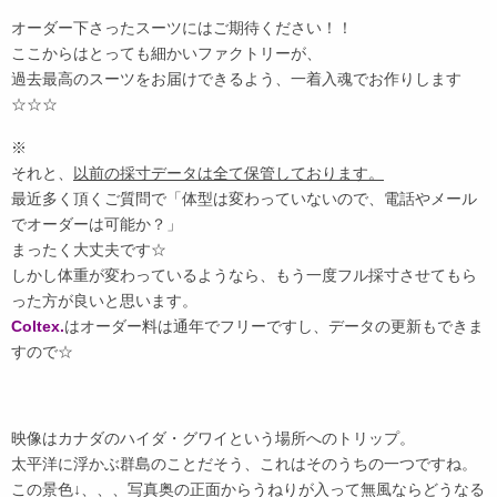
オーダー下さったスーツにはご期待ください！！
ここからはとっても細かいファクトリーが、
過去最高のスーツをお届けできるよう、一着入魂でお作りします
☆☆☆
※
それと、
以前の採寸データは全て保管しております。
最近多く頂くご質問で「体型は変わっていないので、電話やメール
でオーダーは可能か？」
まったく大丈夫です☆
しかし体重が変わっているようなら、もう一度フル採寸させてもら
った方が良いと思います。
Coltex.
はオーダー料は通年でフリーですし、データの更新もできま
すので☆
映像はカナダのハイダ・グワイという場所へのトリップ。
太平洋に浮かぶ群島のことだそう、これはそのうちの一つですね。
この景色↓、、、写真奥の正面からうねりが入って無風ならどうなる