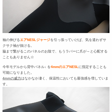
袖の伸びる
エアNESLジャージ
を引っ張っていけば、気を遣わずサ
クサク袖が抜ける。
脇まで繋がるこのパネルのお陰で、もうラバーに爪が～と心配する
こともありません☆
今年モデルから背中パネル↓ を
4mmのエアNESL
に指定することも
可能になりました。
4mmの威力
はなかなか凄く、保温性においても最強感を増していま
す。