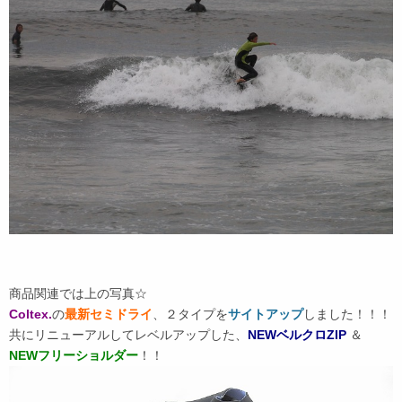
商品関連では上の写真☆
Coltex.
の
最新セミドライ
、２タイプを
サイトアップ
しました！！！
共にリニューアルしてレベルアップした、
NEWベルクロZIP
＆
NEWフリーショルダー
！！