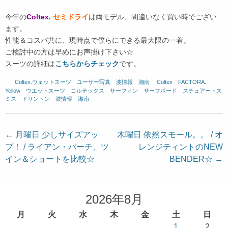
今年の
Coltex.
セミドライ
は両モデル、間違いなく買い時でござい
ます。
性能＆コスパ共に、現時点で僕らにできる最大限の一着。
ご検討中の方は早めにお声掛け下さい☆
スーツの詳細は
こちらからチェック
です。
Coltex.ウェットスーツ
、
ユーザー写真
、
波情報 湘南
、
Coltex
、
FACTORA.
、
Yellow
、
ウエットスーツ
、
コルテックス
、
サーフィン
、
サーフボード
、
スチュアートス
ミス
、
ドリントン
、
波情報 湘南
投
←
月曜日 少しサイズアッ
木曜日 依然スモール。。 / オ
プ！ / ライアン・バーチ、ツ
レンジティントのNEW
稿
イン＆ショートを比較☆
BENDER☆
→
ナ
ビ
ゲ
2026年8月
ー
月
火
水
木
金
土
日
シ
1
2