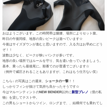
おはようございます。この時間帯は腿腰、場所によりセット腹。
昨日の午後同様、地形の良いピークは遊べています☆
今後はサイズダウンが進むと思いますので、入る方はお早めにどう
ぞ！！
波数は少なく、ピークが狭いバンクが多いです。
地形の良い場所ではルールを守り、気を遣い合っていきましょう。
基本、乗ったら最後尾に。順番てのが普通でございます☆
（例外で威圧されることもありますが、これはもう仕方ない笑）
こちら↓ の写真はこの週末、
ショータの一撃
！！
しっかりフィンが抜けて気持ち良かったそうです☆
今はマルーンティントの
NEW BENDER
以外に
新型ブレノ
（僕の私
物）を貸してテスト中。
この男もショートからツイン、ロングまで、、結構何でも乗れてし