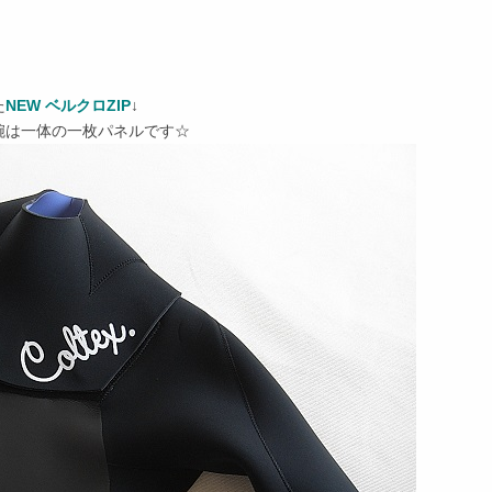
た
NEW ベルクロZIP
↓
腕は一体の一枚パネルです☆