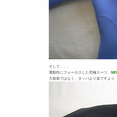
そして、、、
運動性にフォーカスした究極スーツ、
N
大袈裟ではなく、タッパより楽ですよ☆