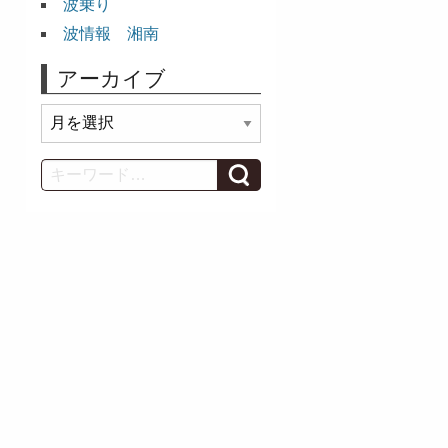
波乗り
波情報 湘南
アーカイブ
ア
ー
カ
Search
イ
ブ