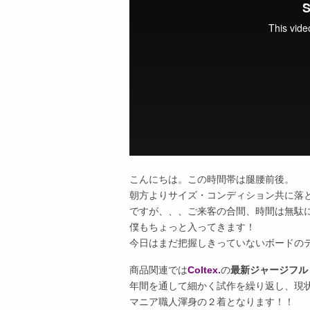
こんにちは。この時間帯は腿腰前後。
朝方よりサイズ・コンディション共に落
ですが、、、ご来客の合間、時間は無駄
僕もちょっと入ってきます！
今日はまだ把握しきっていないボードの
商品関連では
Coltex.
の
最新ジャージフル
年間を通して細かく試作を繰り返し、現
マニア職人渾身の２着となります！！