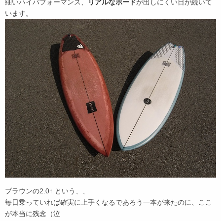
細いハイパフォーマンス、
リアルなボード
が出しにくい日が続いて
います。
ブラウンの2.0↑ という、、
毎日乗っていれば確実に上手くなるであろう一本が来たのに、ここ
が本当に残念（泣