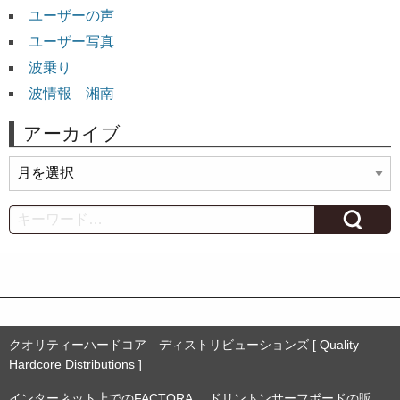
ユーザーの声
ユーザー写真
波乗り
波情報 湘南
アーカイブ
ア
ー
カ
Search
イ
ブ
クオリティーハードコア ディストリビューションズ [ Quality
Hardcore Distributions ]
インターネット上でのFACTORA.、ドリントンサーフボードの販