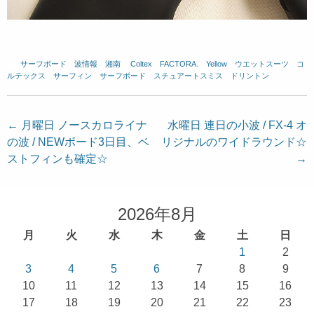
サーフボード
、
波情報 湘南
、
Coltex
、
FACTORA.
、
Yellow
、
ウエットスーツ
、
コ
ルテックス
、
サーフィン
、
サーフボード
、
スチュアートスミス
、
ドリントン
投
←
月曜日 ノースカロライナ
水曜日 連日の小波 / FX-4 オ
の波 / NEWボード3日目、ベ
リジナルのワイドラウンド☆
稿
ストフィンも確定☆
→
ナ
ビ
ゲ
2026年8月
ー
月
火
水
木
金
土
日
シ
1
2
ョ
3
4
5
6
7
8
9
10
11
12
13
14
15
16
ン
17
18
19
20
21
22
23