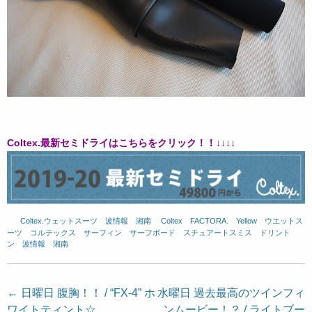
Coltex.
最新セミドライはこちらをクリック！！
↓↓↓↓
Coltex.ウェットスーツ
、
波情報 湘南
、
Coltex
、
FACTORA.
、
Yellow
、
ウエットス
ーツ
、
コルテックス
、
サーフィン
、
サーフボード
、
スチュアートスミス
、
ドリント
ン
、
波情報 湘南
投
←
日曜日 腹胸！！ / “FX-4” ホ
水曜日 過去最高のツインフィ
ワイトティント☆
ンムービー！？ / ライトブー