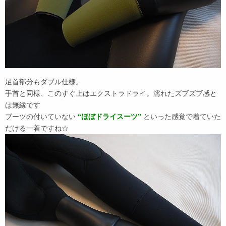
足首部分もダブル仕様。
手首と同様、このすぐ上はエクストラドライ。濡れたズブズブ感と
は無縁です
ブーツの付いていない
“ほぼドライスーツ”
といった感覚で着ていた
だける一着ですね☆