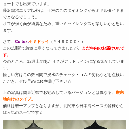
ョートでも出来ています。
藤沢鵠沼エリア以外は、干潮のこのタイミングからミドルタイドま
でとなるでしょう。
オフが強く面が綺麗なため、重いミッドレングスが楽しいかと思い
ます。
さて、
Coltex.
セミドライ
（￥４９０００～）
この1週間で急激に寒くなってきましたが、
まだ年内のお届けOKで
す。
今のところ、12月上旬あたり？がデッドラインになる気がしていま
す。
怪しい方はこの数日間で浸水のチェック・ゴムの劣化などを点検い
ただき、ぜひ早めにお声掛け下さい☆
上の写真は関東近県でお勧めしているバージョンとは異なる、
厳寒
地向けのタイプ。
価格は若干アップとなりますが、北関東や日本海ベースの皆様から
は人気のスーツです☆