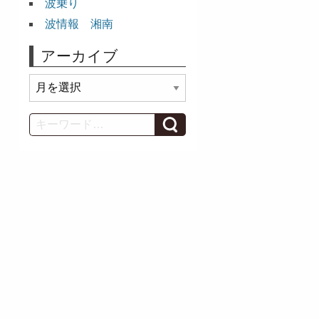
波乗り
波情報 湘南
アーカイブ
ア
ー
カ
Search
イ
ブ