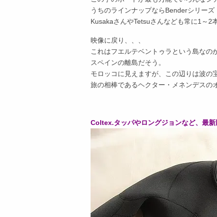
うちのラインナップならBenderシリーズ（N
KusakaさんやTetsuさんなども常に1
映像に戻り、、、
これはフエルテベントゥラという島なの
スペインの離島だそう。
モロッコに見えますが、この辺りは波の
旅の相棒であるヘクター・メネンデスの
Coltex.タッパやロングジョンなど、最新