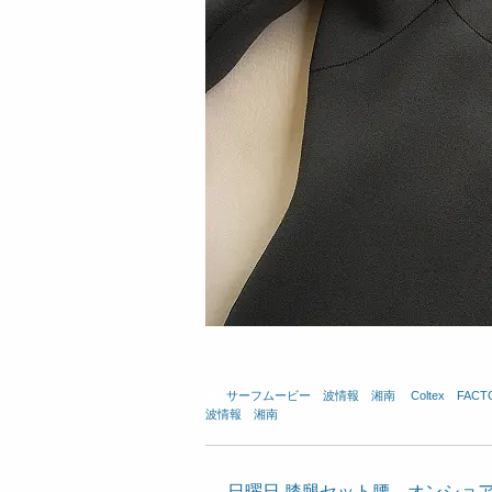
サーフムービー
、
波情報 湘南
、
Coltex
、
FACT
波情報 湘南
←
日曜日 膝腿セット腰、オンショア 