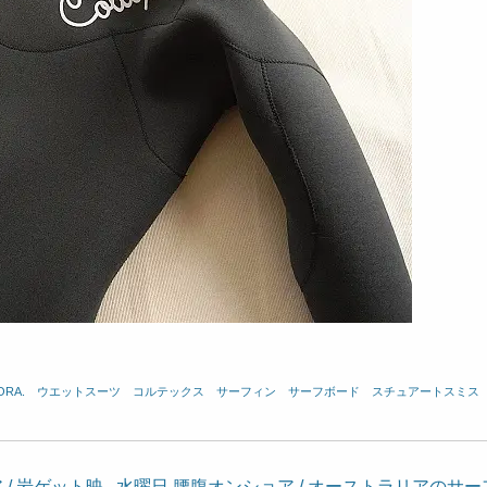
ORA.
、
ウエットスーツ
、
コルテックス
、
サーフィン
、
サーフボード
、
スチュアートスミス
/ 岩ゲット映
水曜日 腰腹オンショア / オーストラリアのサー