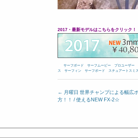
2017・最新モデルはこちらをクリック！！
サーフボード
、
サーフムービー
、
プロユーザー
、
ス
、
サーフィン
、
サーフボード
、
スチュアートスミ
投
←
月曜日 世界チャンプによる幅広
方！！ / 使えるNEW FX-2☆
稿
ナ
ビ
ゲ
ー