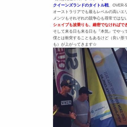
クイーンズランドのタイトル戦
、OVER
オーストラリアでも最もレベルの高いエ
メンツもそれぞれの競争心も尋常ではな
シェイプも波乗りも、緻密でなければで
そして来る日も来る日も『本気』でやっ
僕とは衝突することもあるけど（良い形
も）が上がってきます☆