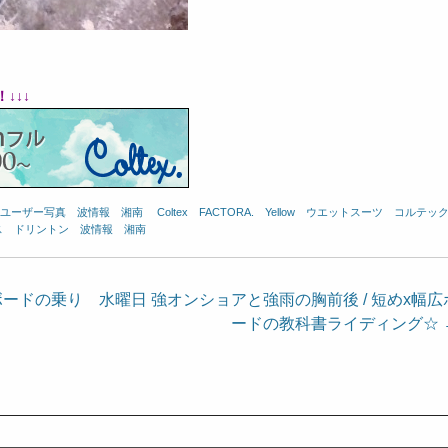
↓↓↓
ユーザー写真
、
波情報 湘南
、
Coltex
、
FACTORA.
、
Yellow
、
ウエットスーツ
、
コルテッ
ス
、
ドリントン
、
波情報 湘南
ボードの乗り
水曜日 強オンショアと強雨の胸前後 / 短めx幅広
ードの教科書ライディング☆