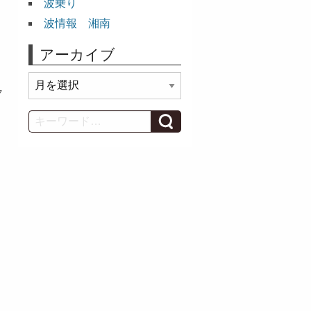
波乗り
波情報 湘南
アーカイブ
ア
ク
ー
カ
Search
イ
ブ