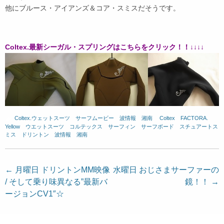
他にブルース・アイアンズ＆コア・スミスだそうです。
Coltex.最新シーガル・スプリングはこちらをクリック！！↓↓↓↓
Coltex.ウェットスーツ
、
サーフムービー
、
波情報 湘南
、
Coltex
、
FACTORA.
、
Yellow
、
ウエットスーツ
、
コルテックス
、
サーフィン
、
サーフボード
、
スチュアートス
ミス
、
ドリントン
、
波情報 湘南
投
←
月曜日 ドリントンMM映像
水曜日 おじさまサーファーの
/ そして乗り味異なる”最新バ
鏡！！
→
稿
ージョンCV1″☆
ナ
ビ