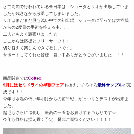
さて高知で行われている全日本は、ショータとリオが出場していま
したが残念ながら敗退してしまいました。
リオはまだまだ歴も浅い中での初出場、ショータに至っては大怪我
からの2度目の手術を控える中、、、
二人ともよく頑張りました☆
ここからは応援とフリーサーフ！！
切り替えて楽しんできて欲しいです。
サポートしてくれた皆様、暑い中ありがとうございました！！！
商品関連では
Coltex.
9月にはセミドライの早割フェア
も控え、そろそろ
最終サンプル
が完
成です！！
今年は水温の低い年明けからの前半戦、がっつりとテストが出来ま
した。
起毛もさらに進化し、最高の一着をお届けするつもりです☆
今年も価格は据え置く予定、是非ご期待ください！！！！