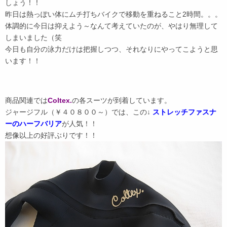
しょう！！
昨日は熱っぽい体にムチ打ちバイクで移動を重ねること2時間。。。
体調的に今日は抑えよう～なんて考えていたのが、やはり無理して
しまいました（笑
今日も自分の泳力だけは把握しつつ、それなりにやってこようと思
います！！
商品関連では
Coltex.
の各スーツが到着しています。
ジャージフル（￥４０８００～）では、この↓
ストレッチファスナ
ーのハーフバリア
が人気！！
想像以上の好評ぶりです！！