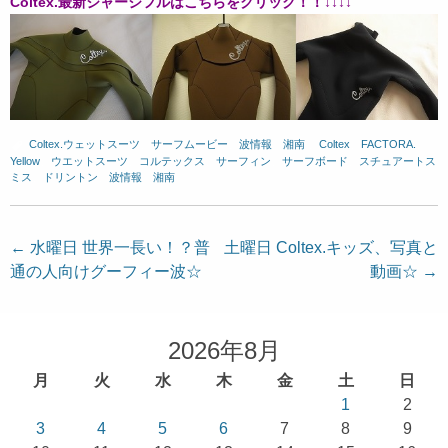
Coltex.最新ジャージフルはこちらをクリック！！↓↓↓↓
Coltex.ウェットスーツ
、
サーフムービー
、
波情報 湘南
、
Coltex
、
FACTORA.
、
Yellow
、
ウエットスーツ
、
コルテックス
、
サーフィン
、
サーフボード
、
スチュアートス
ミス
、
ドリントン
、
波情報 湘南
投
←
水曜日 世界一長い！？普
土曜日 Coltex.キッズ、写真と
通の人向けグーフィー波☆
動画☆
→
稿
ナ
ビ
2026年8月
ゲ
月
火
水
木
金
土
日
ー
1
2
シ
3
4
5
6
7
8
9