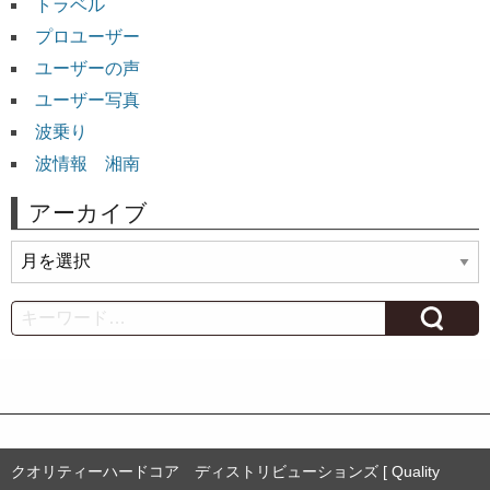
トラベル
プロユーザー
ユーザーの声
ユーザー写真
波乗り
波情報 湘南
アーカイブ
ア
ー
カ
Search
イ
ブ
クオリティーハードコア ディストリビューションズ [ Quality