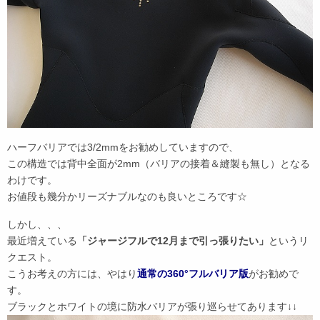
ハーフバリアでは3/2mmをお勧めしていますので、
この構造では背中全面が2mm（バリアの接着＆縫製も無し）となる
わけです。
お値段も幾分かリーズナブルなのも良いところです☆
しかし、、、
最近増えている
「ジャージフルで12月まで引っ張りたい」
というリ
クエスト。
こうお考えの方には、やはり
通常の360°フルバリア版
がお勧めで
す。
ブラックとホワイトの境に防水バリアが張り巡らせてあります↓↓