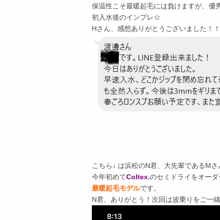
保温性こそ最暖起毛には負けますが、優
初入水後のインプレ☆
Hさん、感想ありがとうございました！
こちら↓ は浜松のN君、大先輩であるM
今年初めて
Coltex.
のセミドライをオーダ
最暖起毛モデル
です。
N君、ありがとう！次回は波乗りをご一