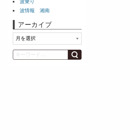
波乗り
波情報 湘南
アーカイブ
ア
ー
カ
Search
イ
ブ