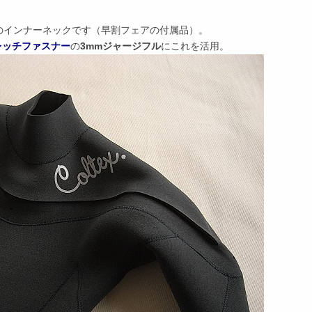
のインナーネックです（早割フェアの付属品）。
レッチファスナー
の
3mmジャージフル
にこれを活用。