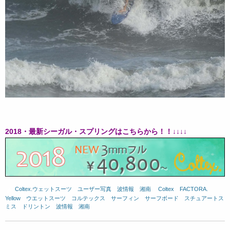
2018・最新シーガル・スプリングはこちらから！！↓↓↓↓
Coltex.ウェットスーツ
、
ユーザー写真
、
波情報 湘南
、
Coltex
、
FACTORA.
、
Yellow
、
ウエットスーツ
、
コルテックス
、
サーフィン
、
サーフボード
、
スチュアートス
ミス
、
ドリントン
、
波情報 湘南