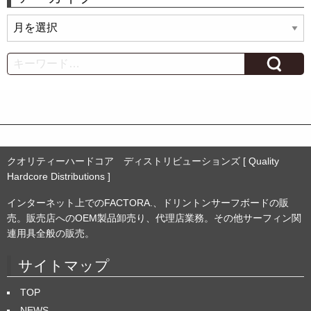
ア
ー
カ
Search
イ
ブ
クオリティーハードコア ディストリビューションズ [ Quality
Hardcore Distributions ]
インターネット上でのFACTORA.、ドリントンサーフボードの販
売。販売店へのOEM製品卸売り、代理店業務。その他サーフィン関
連用具全般の販売。
サイトマップ
TOP
NEWS