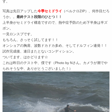
す。
写真は先日アップした
今季セミドライ
（ベルクロZIP）、何作目だろ
うか。。
最終テスト段階のひとつ！！
上半身がセミドライ構造ですので、熱中症予防のため下半身は半ズ
ボン。
一見ロンスプです。
もちろん、さっそく試してます！！
オンショアの胸肩、波数ドカドカ多め、そしてドルフィン連発！！
試作完成後、連日またとないコンディション。
ついてます、はかどります☆
これは昨日のテスト中、僕です（Photo by Nさん。カメラが潮でや
られそうな中、ありがとうございました！）