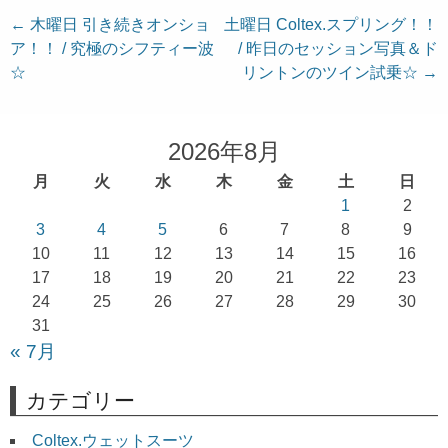
投
←
木曜日 引き続きオンショ
土曜日 Coltex.スプリング！！
ア！！ / 究極のシフティー波
/ 昨日のセッション写真＆ド
稿
☆
リントンのツイン試乗☆
→
ナ
ビ
ゲ
2026年8月
ー
月
火
水
木
金
土
日
シ
1
2
ョ
3
4
5
6
7
8
9
10
11
12
13
14
15
16
ン
17
18
19
20
21
22
23
24
25
26
27
28
29
30
31
« 7月
カテゴリー
Coltex.ウェットスーツ