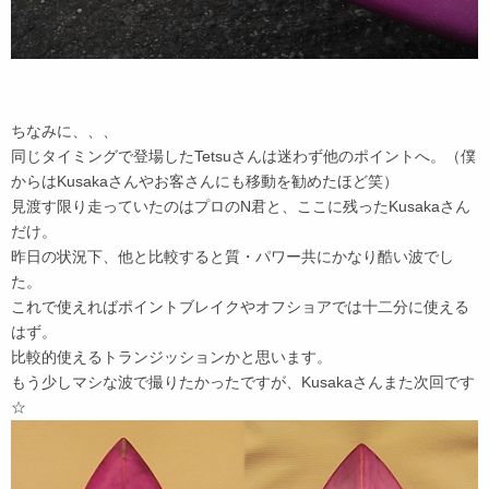
ちなみに、、、
同じタイミングで登場したTetsuさんは迷わず他のポイントへ。（僕
からはKusakaさんやお客さんにも移動を勧めたほど笑）
見渡す限り走っていたのはプロのN君と、ここに残ったKusakaさん
だけ。
昨日の状況下、他と比較すると質・パワー共にかなり酷い波でし
た。
これで使えればポイントブレイクやオフショアでは十二分に使える
はず。
比較的使えるトランジッションかと思います。
もう少しマシな波で撮りたかったですが、Kusakaさんまた次回です
☆