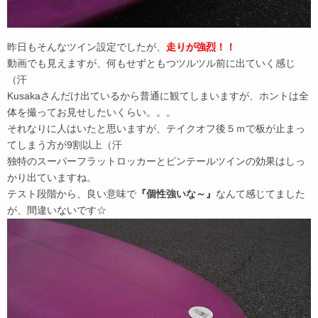
昨日もそんなツイン設定でしたが、
走りが強烈！！
動画でも見えますが、何もせずともつツルツル前に出ていく感じ
（汗
Kusakaさんだけ出ているから普通に観てしまいますが、ホントは全
体を撮ってお見せしたいくらい。。。
それなりに人はいたと思いますが、テイクオフ後５ｍで板が止まっ
てしまう方が9割以上（汗
独特のスーパーフラットロッカーとピンテールツインの効果はしっ
かり出ていますね。
テスト段階から、良い意味で
『個性強いな～』
なんて感じてました
が、間違いないです☆