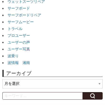
ウェットスーツリペア
サーフボード
サーフボードリペア
サーフムービー
トラベル
プロユーザー
ユーザーの声
ユーザー写真
波乗り
波情報 湘南
アーカイブ
ア
ー
カ
Search
イ