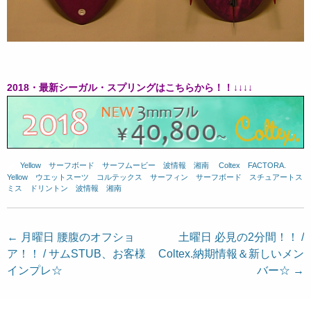
2018・最新シーガル・スプリングはこちらから！！↓↓↓↓
Yellow
、
サーフボード
、
サーフムービー
、
波情報 湘南
、
Coltex
、
FACTORA.
、
Yellow
、
ウエットスーツ
、
コルテックス
、
サーフィン
、
サーフボード
、
スチュアートス
ミス
、
ドリントン
、
波情報 湘南
投
←
月曜日 腰腹のオフショ
土曜日 必見の2分間！！ /
ア！！ / サムSTUB、お客様
Coltex.納期情報＆新しいメン
稿
インプレ☆
バー☆
→
ナ
ビ