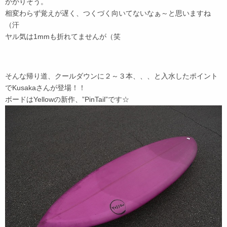
かかりそう。
相変わらず覚えが遅く、つくづく向いてないなぁ～と思いますね
（汗
ヤル気は1mmも折れてませんが（笑
そんな帰り道、クールダウンに２～３本、、、と入水したポイント
でKusakaさんが登場！！
ボードはYellowの新作、”PinTail”です☆