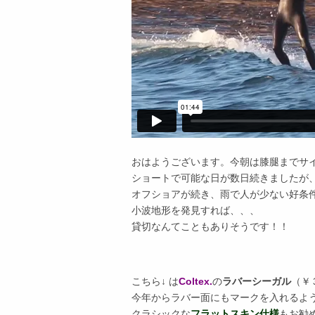
おはようございます。今朝は膝腿までサ
ショートで可能な日が数日続きましたが
オフショアが続き、雨で人が少ない好条
小波地形を発見すれば、、、
貸切なんてこともありそうです！！
こちら↓ は
Coltex.
の
ラバーシーガル
（￥
今年からラバー面にもマークを入れるよ
クラシックな
フラットスキン仕様
もお勧