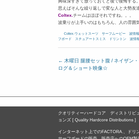
興味深すぎて放っておくと後で後悔する
思えばそんな繰り返しで変な人と大勢友
Coltex.
チームはほぼそれですね。。。
波乗りが上手いのはもちろん、人の雰囲
Coltex.ウェットスーツ
、
サーフムービー
、
波情
フボード
、
スチュアートスミス
、
ドリントン
、
波情
投
←
木曜日 腿腰セット腹 / ネイザン
ログ＆ショート映像☆
稿
ナ
ビ
ゲ
ー
クオリティーハードコア ディストリビ
シ
ョンズ [ Quality Hardcore Distributions ]
ョ
インターネット上でのFACTORA.、ドリ
ン
サーフボードの販売。販売店へのOEM製