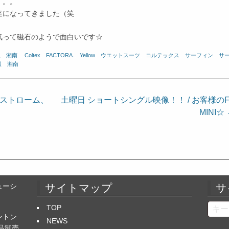
。。。
達になってきました（笑
気って磁石のようで面白いです☆
報 湘南
、
Coltex
、
FACTORA.
、
Yellow
、
ウエットスーツ
、
コルテックス
、
サーフィン
、
サ
報 湘南
・ストローム、
土曜日 ショートシングル映像！！ / お客様のF
MINI☆
ューシ
サイトマップ
サ
Searc
TOP
ントン
NEWS
品卸売