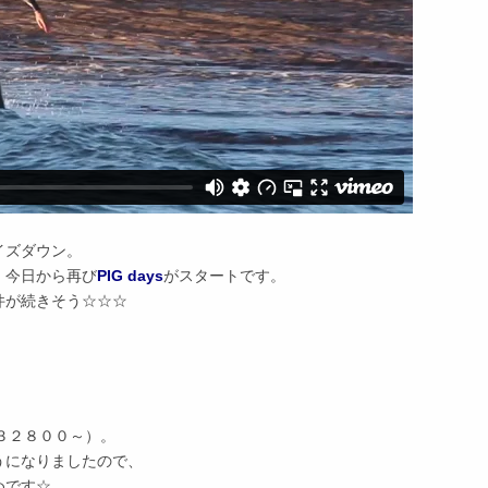
イズダウン。
、今日から再び
PIG days
がスタートです。
件が続きそう☆☆☆
３２８００～）。
うになりましたので、
めです☆