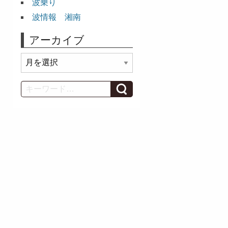
波乗り
波情報 湘南
アーカイブ
ア
ー
カ
Search
イ
ブ