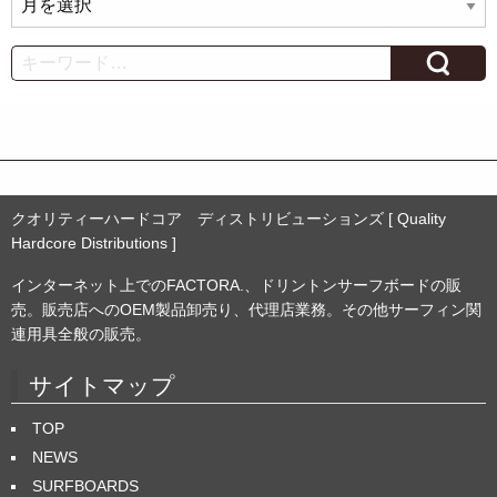
ー
カ
Search
イ
ブ
クオリティーハードコア ディストリビューションズ [ Quality
Hardcore Distributions ]
インターネット上でのFACTORA.、ドリントンサーフボードの販
売。販売店へのOEM製品卸売り、代理店業務。その他サーフィン関
連用具全般の販売。
サイトマップ
TOP
NEWS
SURFBOARDS