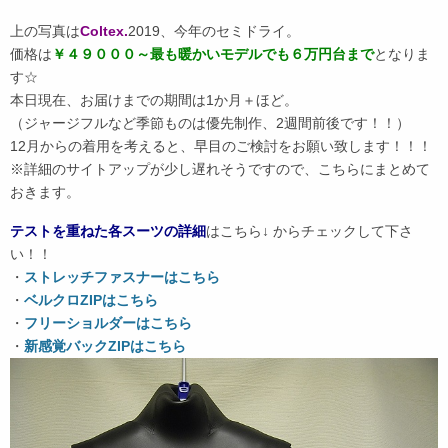
上の写真は
Coltex.
2019、今年のセミドライ。
価格は
￥４９０００～最も暖かいモデルでも６万円台まで
となりま
す☆
本日現在、お届けまでの期間は1か月＋ほど。
（ジャージフルなど季節ものは優先制作、2週間前後です！！）
12月からの着用を考えると、早目のご検討をお願い致します！！！
※詳細のサイトアップが少し遅れそうですので、こちらにまとめて
おきます。
テストを重ねた各スーツの詳細
はこちら↓ からチェックして下さ
い！！
・
ストレッチファスナーはこちら
・
ベルクロZIPはこちら
・
フリーショルダーはこちら
・
新感覚バックZIPはこちら