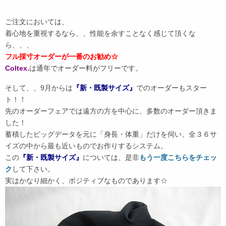
ご注文においては、
着心地を重視するなら、、性能を余すことなく感じて頂くな
ら、、、
フル採寸オーダーが一番のお勧め☆
Coltex.
は通年でオーダー料がフリーです。
そして、、9月からは
『新・既製サイズ』
でのオーダーもスター
ト！！
先のオーダーフェアでは遠方の方を中心に、多数のオーダー頂きま
した！
蓄積したビッグデータを元に「身長・体重」だけを伺い、全３６サ
イズの中から最も近いものでお作りするシステム。
この
『新・既製サイズ』
については、是非
もう一度こちらをチェッ
ク
して下さい。
実はかなり細かく、ポジティブなものであります☆