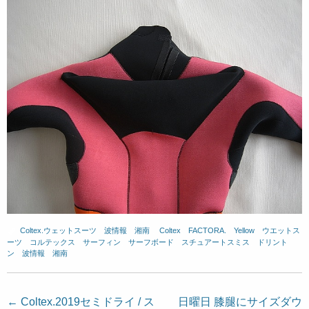
Coltex.ウェットスーツ
、
波情報 湘南
、
Coltex
、
FACTORA.
、
Yellow
、
ウエットス
ーツ
、
コルテックス
、
サーフィン
、
サーフボード
、
スチュアートスミス
、
ドリント
ン
、
波情報 湘南
投
←
Coltex.2019セミドライ / ス
日曜日 膝腿にサイズダウ