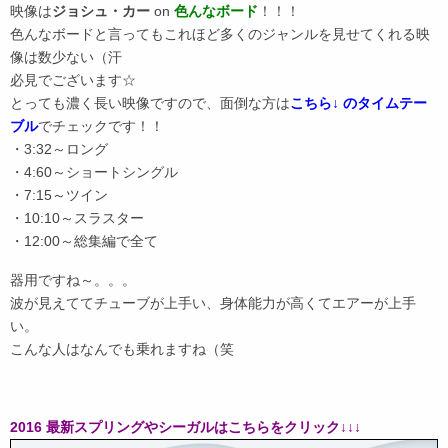
映像は
ジョシュ・カー
on
色んなボード
！！！
色んなボードと言ってもこれほど多くのジャンルを見せてくれる映
像は数少ない（汗
必見でございます☆
とっても濃く長い映像ですので、面倒な方は
こちら↓ のタイムテー
ブル
でチェックです！！
・3:32～ロング
・4:60～ショートシングル
・7:15～ツイン
・10:10～スラスター
・12:00～総集編で全て
器用ですね～。。。
波が見えててチューブが上手い、身体能力が高くてエアーが上手
い。
こんな人はなんでも乗れますね（笑
2016 最新スプリングやシーガルはこちらをクリック↓↓↓