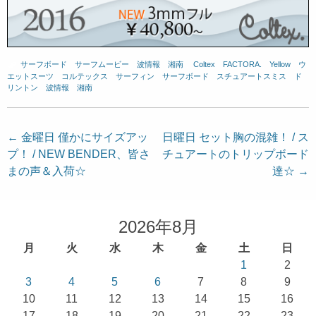
サーフボード
、
サーフムービー
、
波情報 湘南
、
Coltex
、
FACTORA.
、
Yellow
、
ウ
エットスーツ
、
コルテックス
、
サーフィン
、
サーフボード
、
スチュアートスミス
、
ド
リントン
、
波情報 湘南
投
←
金曜日 僅かにサイズアッ
日曜日 セット胸の混雑！ / ス
プ！ / NEW BENDER、皆さ
チュアートのトリップボード
稿
まの声＆入荷☆
達☆
→
ナ
ビ
ゲ
2026年8月
ー
月
火
水
木
金
土
日
シ
1
2
ョ
3
4
5
6
7
8
9
10
11
12
13
14
15
16
ン
17
18
19
20
21
22
23