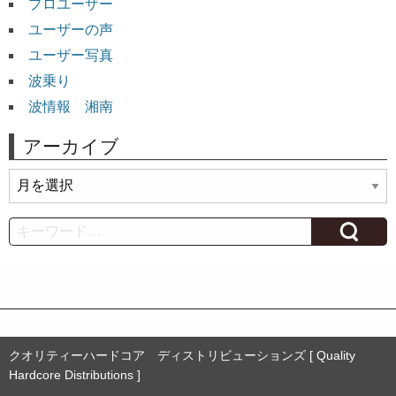
プロユーザー
ユーザーの声
ユーザー写真
波乗り
波情報 湘南
アーカイブ
ア
ー
カ
Search
イ
ブ
クオリティーハードコア ディストリビューションズ [ Quality
Hardcore Distributions ]