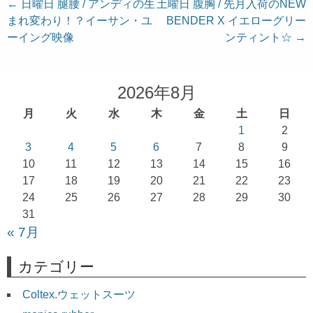
投
←
日曜日 腿腰 / アンディの生
土曜日 腹胸 / 先月入荷のNEW
まれ変わり！？イーサン・ユ
BENDER X イエローグリー
稿
ーイング映像
ンティント☆
→
ナ
ビ
ゲ
2026年8月
ー
月
火
水
木
金
土
日
シ
1
2
ョ
3
4
5
6
7
8
9
10
11
12
13
14
15
16
ン
17
18
19
20
21
22
23
24
25
26
27
28
29
30
31
« 7月
カテゴリー
Coltex.ウェットスーツ