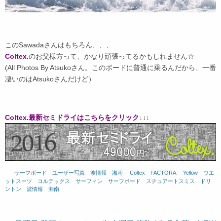
このSawadaさんはもちろん、、、
Coltex.
のお父様方って、かなり頑張ってるかもしれません☆
(All Photos By Atsukoさん。このボードに普通に乗るんだから、一番
凄いのはAtsukoさんだけど）
Coltex.最新セミドライはこちらをクリック
↓↓↓
サーフボード
、
ユーザー写真
、
波情報 湘南
、
Coltex
、
FACTORA.
、
Yellow
、
ウエ
ットスーツ
、
コルテックス
、
サーフィン
、
サーフボード
、
スチュアートスミス
、
ドリ
ントン
、
波情報 湘南